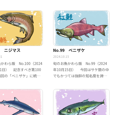
イ」で…
00 ニジマス
No.99 ベニザケ
31
2024.10.15
かわら版 No.100（2024
旬のお魚かわら版 No.99（2024
31日） 記念すべき第100
年10月15日） 今回はサケ類の中
前回の「ベニザケ」に続
でもかつては抜群の知名度を誇っ
た「ベ…