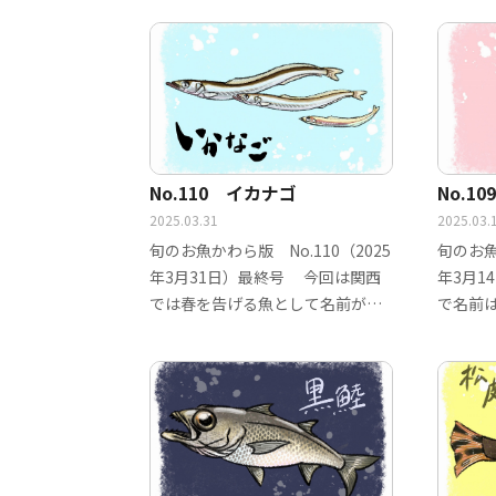
No.110 イカナゴ
No.1
2025.03.31
2025.03.
旬のお魚かわら版 No.110（2025
旬のお魚
年3月31日）最終号 今回は関西
年3月1
では春を告げる魚として名前が通
で名前
ってい…
の、ス