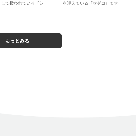
として扱われている「シイ
を迎えている「マダコ」です。
す…
マダコ…
もっとみる