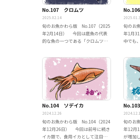
No.107 クロムツ
No.1
2025.02.14
2025.01.
旬のお魚かわら版 No.107（2025
旬のお魚
年2月14日） 今回は底魚の代表
年1月3
的な魚の一つである「クロムツ」
中でも
です。…
レイと
No.104 ソデイカ
No.1
2024.12.26
2024.12.
旬のお魚かわら版 No.104（2024
旬のお魚
年12月26日） 今回は前号に続き
年12月
イカ類で、食用イカとして注目が
が増加