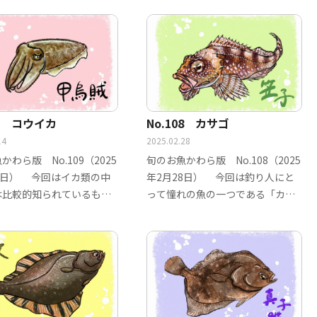
09 コウイカ
No.108 カサゴ
14
2025.02.28
かわら版 No.109（2025
旬のお魚かわら版 No.108（2025
4日） 今回はイカ類の中
年2月28日） 今回は釣り人にと
は比較的知られているもの
って憧れの魚の一つである「カサ
…
ゴ」で…