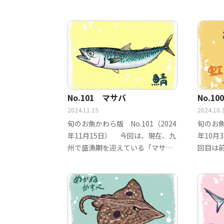
高ま…
イカ…
No.101 マサバ
No.1
2024.11.15
2024.10.
旬のお魚かわら版 No.101（2024
旬のお魚
年11月15日） 今回は、現在、九
年10月
州で盛漁期を迎えている「マサ
回目は
バ」で…
き、…