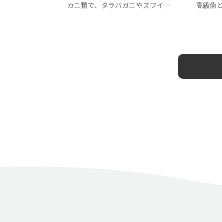
カニ類で、タラバガニやズワイガ
高級魚
ニととも…
ラ」で