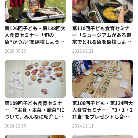
第126回子ども・第138回大
第110回子ども食育セミナ
人食育セミナー「旬の
ー「ミュージアムがある東
魚“かつお”を探検しよう！
京でとれる魚を探検しよ
－かつおの藁焼き体験 」
う！」
2026.06.16
2025.01.21
第109回子ども食育セミナ
第108回子ども・第124回大
ー「”主食・主菜・副菜”に
人食育セミナー「”3・1・2
ついて、みんなに紹介しよ
弁当”をプレゼントし合っ
う！」
て、楽しく共食会！」
2024.12.16
2024.11.11