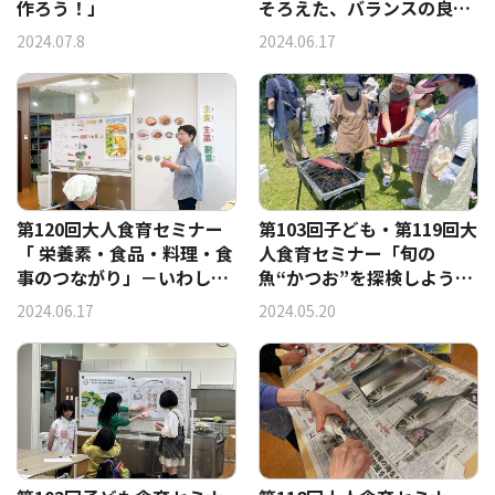
作ろう！」
そろえた、バランスの良い
食事作り―いわしの手開き
2024.07.8
2024.06.17
実習
第120回大人食育セミナー
第103回子ども・第119回大
「 栄養素・食品・料理・食
人食育セミナー「旬の
事のつながり」－いわしの
魚“かつお”を探検しよう！
手開き実習
－かつおの藁焼き体験 」
2024.06.17
2024.05.20