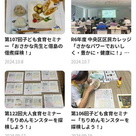
第107回子ども食育セミナ
R6年度 中央区区民カレッジ
ー「おさかな先生と佃島の
「さかなパワーでおいし
佃煮探検！」
く・豊かに・健康に！」第
1回講座
2024.10.8
2024.10.7
第122回大人食育セミナー
第106回子ども食育セミナ
「ちりめんモンスターを探
ー「ちりめんモンスターを
検しよう！」
探検しよう！」
2024.09.17
2024.09.10