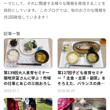
ーマとして、それに関連する様々な情報を発信することを
目的としています。 このブログでは、旬のおさかな情報を
月2回発信していきます！
記事一覧
第139回大人食育セミナー
第127回子ども食育セミナ
築地京富さんに学ぶ！市場
ー「 主食・主菜・副菜」を
の仕事とあじの三枚おろし
そろえた、バランスの良い
食事作り―あじのつぼ抜き
2026.07.7
2026.06.29
実習