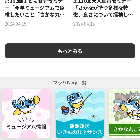
第102回子ども食育セミナ
第118回大人食育セミナー
ー「今年ミュージアムで探
「さかなが持つ多様な特
検したいこと「さかな丸ご
徴、良さについて探検しよ
と探検ノート」にどんなこ
う！ 」ーあじのつぼ抜き実
2024.04.15
2024.04.15
とが書いてあるかな？探検
習
しよう！ 」ーあじのツボ抜
き実習
もっとみる
マッハBlog一覧