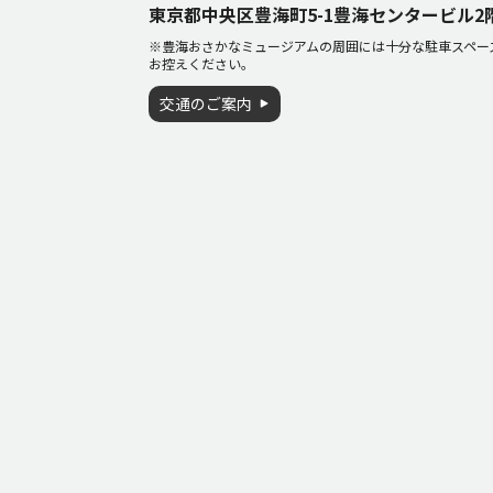
東京都中央区豊海町5-1豊海センタービル
※豊海おさかなミュージアムの周囲には十分な駐車スペー
お控えください。
交通のご案内