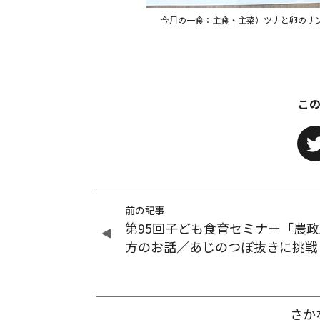
今月の一食：主食・主菜）ツナと卵のサ
こ
前の記事
第95回子ども食育セミナー「農
方のお話／あじのつぼ抜きに挑戦
さか