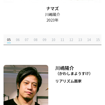
ナマズ
川嶋陽介
2023年
4
05
06
07
08
09
10
11
12
13
14
15
川嶋陽介
（かわしまようすけ）
リアリズム画家