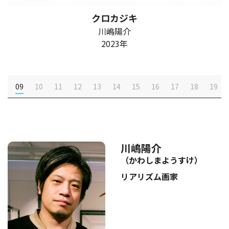
クロカジキ
川嶋陽介
2023年
8
09
10
11
12
13
14
15
16
17
18
19
川嶋陽介
（かわしまようすけ）
リアリズム画家