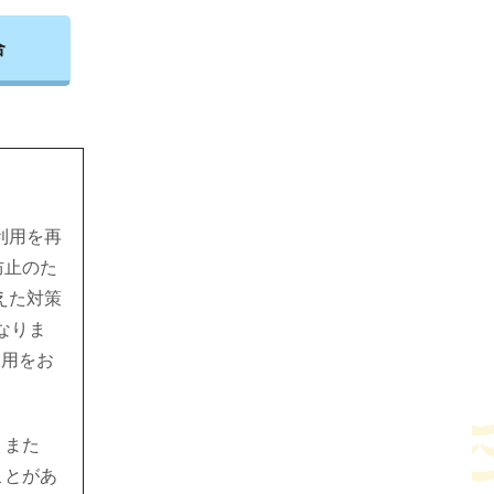
合
利用を再
防止のた
えた対策
なりま
利用をお
、また
ことがあ