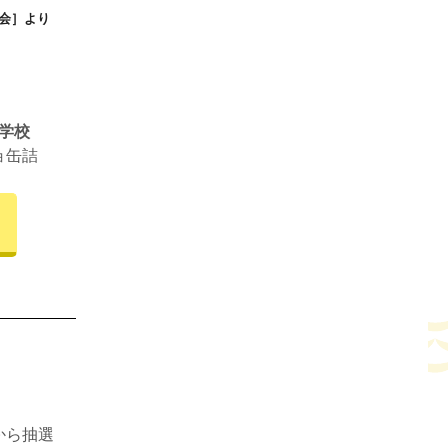
会］より
学校
ョ缶詰
から抽選