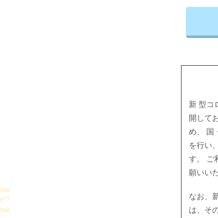
新 型
開して
め、 
を行い、
す。 
願いい
なお、
は、そ