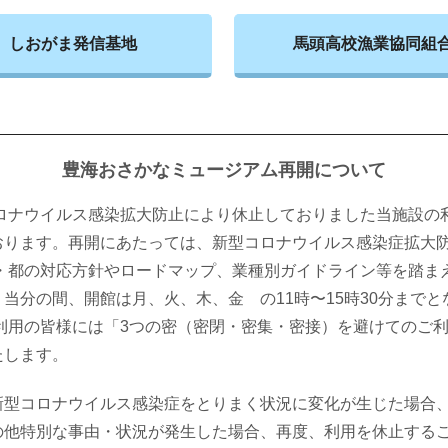
しおがま発信基地
馬頭高校漁業協同組
豊海おさかなミュージアム再開について
コロナウイルス感染拡大防止により休止しておりました当施設の
おります。再開にあたっては、新型コロナウイルス感染症拡大
国・都の対応方針やロードマップ、業種別ガイドライン等を踏ま
当分の間、開館は月、火、木、金 の11時〜15時30分までと
ご利用の皆様には「3つの密（密閉・密集・密接）を避けてのご
たします。
新型コロナウイルス感染症をとりまく状況に変化が生じた場合
の他特別な事由・状況が発生した場合、再度、利用を休止する