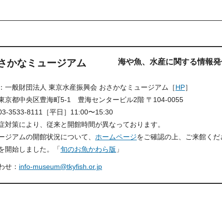
。
さかなミュージアム
海や魚、水産に関する情報発
：一般財団法人 東京水産振興会 おさかなミュージアム［
HP
］
東京都中央区豊海町5-1 豊海センタービル2階 〒104-0055
-3533-8111［平日］11:00〜15:30
症対策により、従来と開館時間が異なっております。
ージアムの開館状況について、
ホームページ
をご確認の上、ご来館くだ
を開始しました。「
旬のお魚かわら版
」
わせ：
info-museum@tkyfish.or.jp