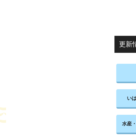
更新
い
水産