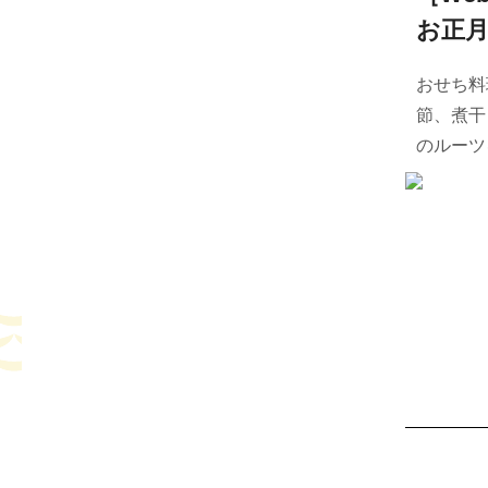
お正
おせち料
節、煮干
のルーツ