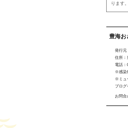
ります
豊海お
発行元
住所：
電話：03
※感染
※ミュ
ブログ
お問合