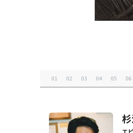
01
02
03
04
05
06
杉
エ