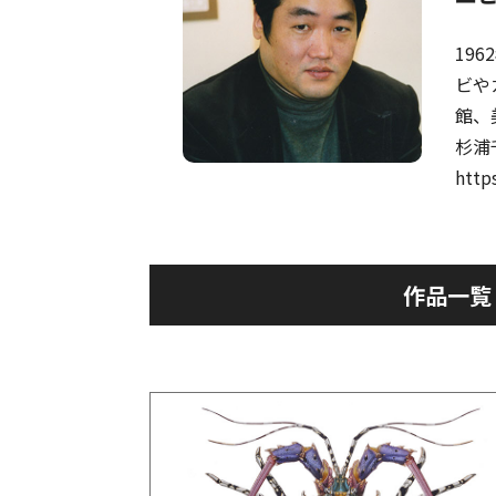
19
ビや
館、
杉浦
http
作品一覧