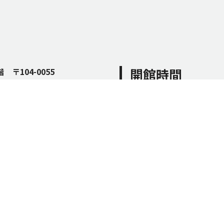
開館時間
2階
〒104-0055
スがございません。お車でのご来館は
10:00～16:00
○
休館日
2026年 8月
日
月
火
水
木
2
3
4
5
6
9
10
11
12
13
16
17
18
19
20