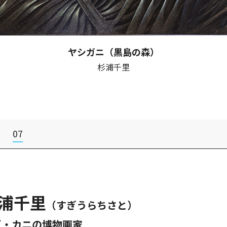
ヤシガニ（黒島の森）
杉浦千里
07
浦千里
（すぎうらちさと）
ビ・カニの博物画家