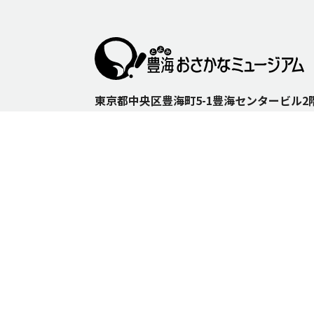
東京都中央区豊海町5-1豊海センタービル
※豊海おさかなミュージアムの周囲には十分な駐車スペー
お控えください。
交通のご案内